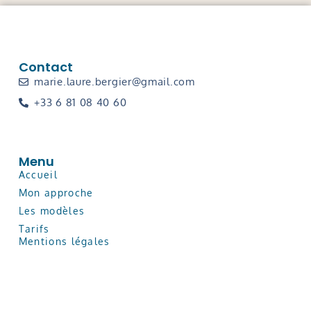
Contact
marie.laure.bergier@gmail.com
+33 6 81 08 40 60
Menu
Accueil
Mon approche
Les modèles
Tarifs
Mentions légales