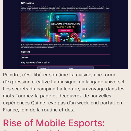
Peindre, c’est libérer son âme La cuisine, une forme
d’expression créative La musique, un langage universel
Les secrets du camping La lecture, un voyage dans les
mots Tournez la page et découvrez de nouvelles
expériences Qui ne rêve pas d’un week-end parfait en
France, loin de la routine et des…
Rise of Mobile Esports: