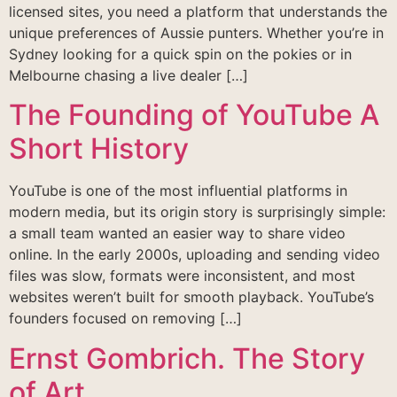
licensed sites, you need a platform that understands the
unique preferences of Aussie punters. Whether you’re in
Sydney looking for a quick spin on the pokies or in
Melbourne chasing a live dealer […]
The Founding of YouTube A
Short History
YouTube is one of the most influential platforms in
modern media, but its origin story is surprisingly simple:
a small team wanted an easier way to share video
online. In the early 2000s, uploading and sending video
files was slow, formats were inconsistent, and most
websites weren’t built for smooth playback. YouTube’s
founders focused on removing […]
Ernst Gombrich. The Story
of Art